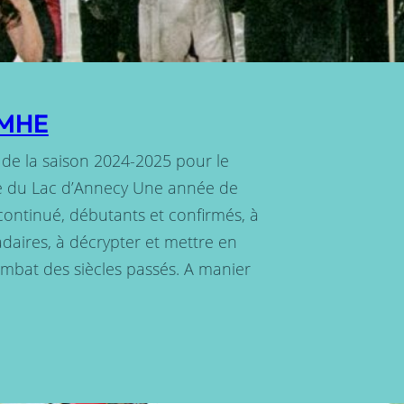
 AMHE
 de la saison 2024-2025 pour le
 du Lac d’Annecy Une année de
continué, débutants et confirmés, à
daires, à décrypter et mettre en
bat des siècles passés. A manier