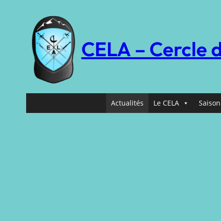
Aller
au
contenu
CELA – Cercle 
Actualités
Le CELA
Saison