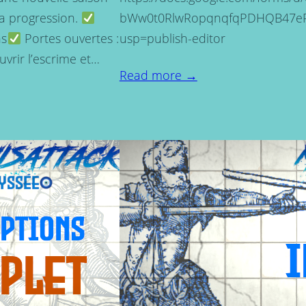
la progression.
bWw0t0RlwRopqnqfqPDHQB47eP
ns
Portes ouvertes :
usp=publish-editor
vrir l’escrime et…
Read more →