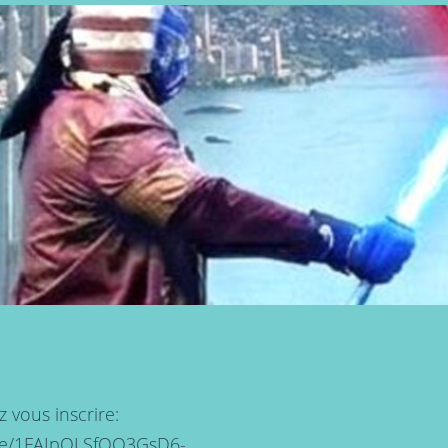
 vous inscrire:
d/e/1FAIpQLSfQO3GsD6-