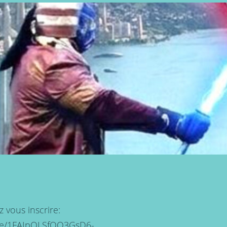
 vous inscrire:
d/e/1FAIpQLSfQO3GsD6-