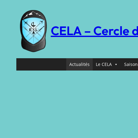
Aller
au
contenu
CELA – Cercle 
Actualités
Le CELA
Saison