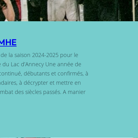
 AMHE
 de la saison 2024-2025 pour le
 du Lac d’Annecy Une année de
continué, débutants et confirmés, à
daires, à décrypter et mettre en
bat des siècles passés. A manier