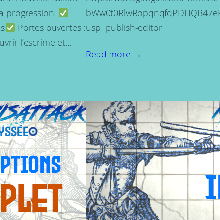
la progression.
bWw0t0RlwRopqnqfqPDHQB47eP
ns
Portes ouvertes :
usp=publish-editor
vrir l’escrime et…
Read more →