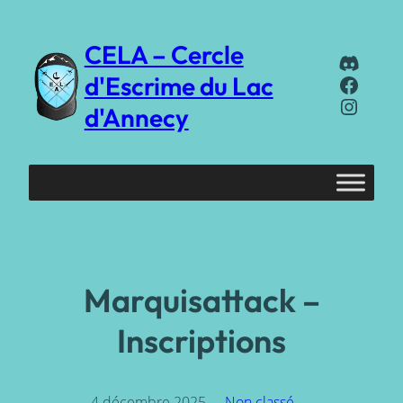
Aller
au
CELA – Cercle
Discor
contenu
Faceb
d'Escrime du Lac
Instag
d'Annecy
Marquisattack –
Inscriptions
4 décembre 2025
Non classé