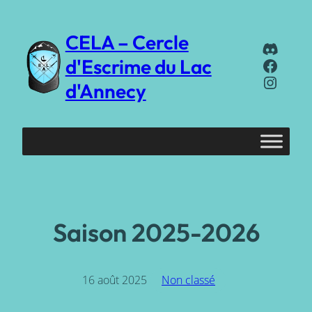
Aller
au
CELA – Cercle
Discor
contenu
Faceb
d'Escrime du Lac
Instag
d'Annecy
Saison 2025-2026
16 août 2025
Non classé