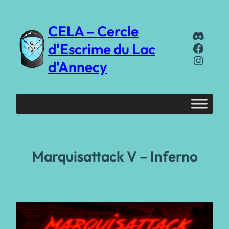
Aller
au
CELA – Cercle
Discor
contenu
Faceb
d'Escrime du Lac
Instag
d'Annecy
Marquisattack V – Inferno