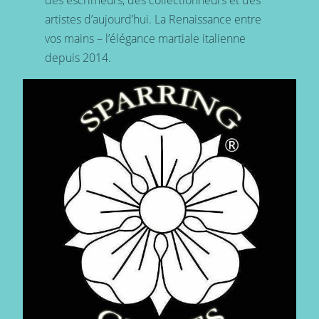
artistes d’aujourd’hui. La Renaissance entre
vos mains – l’élégance martiale italienne
depuis 2014.