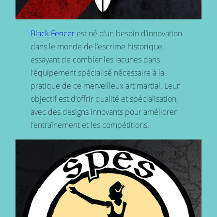
Black Fencer
est né d’un besoin d’innovation
dans le monde de l’escrime historique,
essayant de combler les lacunes dans
l’équipement spécialisé nécessaire à la
pratique de ce merveilleux art martial. Leur
objectif est d’offrir qualité et spécialisation,
avec des designs innovants pour améliorer
l’entraînement et les compétitions.