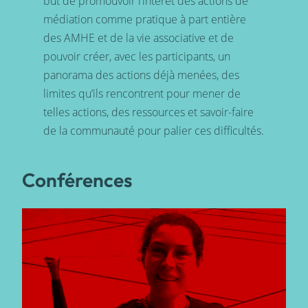
but de promouvoir l’intérêt des actions de
médiation comme pratique à part entière
des AMHE et de la vie associative et de
pouvoir créer, avec les participants, un
panorama des actions déjà menées, des
limites qu’ils rencontrent pour mener de
telles actions, des ressources et savoir-faire
de la communauté pour palier ces difficultés.
Conférences