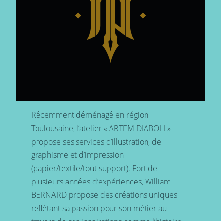
Récemment déménagé en région
Toulousaine, l’atelier « ARTEM DIABOLI »
propose ses services d’illustration, de
graphisme et d’impression
(papier/textile/tout support). Fort de
plusieurs années d’expériences, William
BERNARD propose des créations uniques
reflétant sa passion pour son métier au