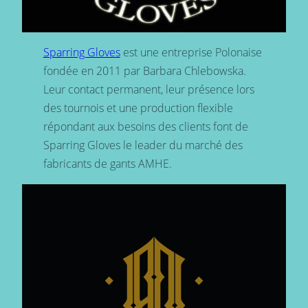
Sparring Gloves
est une entreprise Polonaise
fondée en 2011 par Barbara Chlebowska.
Leur contact permanent, leur présence lors
des tournois et une production flexible
répondant aux besoins des clients font de
Sparring Gloves le leader du marché des
fabricants de gants AMHE.