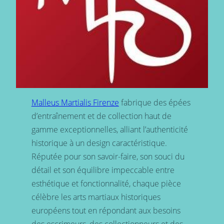
Malleus Martialis Firenze
fabrique des épées
d’entraînement et de collection haut de
gamme exceptionnelles, alliant l’authenticité
historique à un design caractéristique.
Réputée pour son savoir-faire, son souci du
détail et son équilibre impeccable entre
esthétique et fonctionnalité, chaque pièce
célèbre les arts martiaux historiques
européens tout en répondant aux besoins
des escrimeurs, des collectionneurs et des